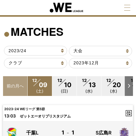
MATCHES
12
12
12
12
12
09
10
13
20
前の月へ
(土)
(日)
(水)
(水)
2023-24 WEリーグ 第5節
13:03
ゼットエーオリプリスタジアム
1
1
千葉L
S広島R
－