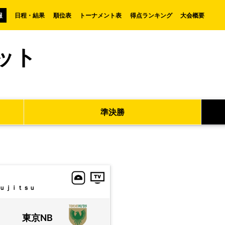
報
日程・結果
順位表
トーナメント表
得点ランキング
大会概要
ット
準決勝
ｕｊｉｔｓｕ
東京NB