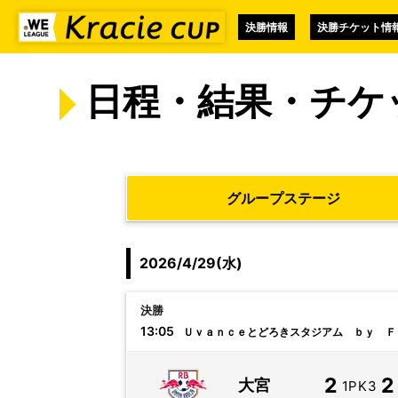
決勝情報
決勝チケット情
日程・結果・チケ
グループステージ
2026/4/29(水)
決勝
13:05
Ｕｖａｎｃｅとどろきスタジアム ｂｙ Ｆ
2
2
大宮
1PK3