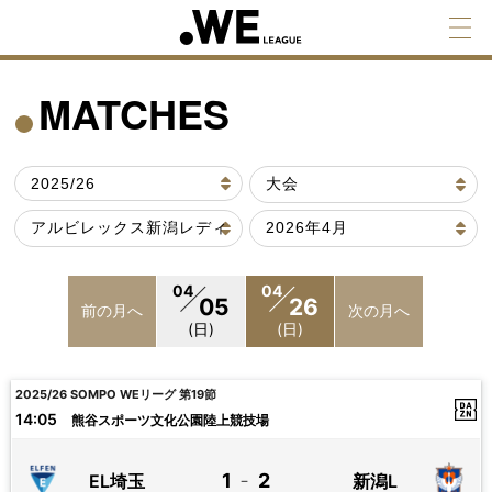
MATCHES
04
04
05
26
前の月へ
次の月へ
(日)
(日)
2025/26 SOMPO WEリーグ 第19節
14:05
熊谷スポーツ文化公園陸上競技場
1
2
EL埼玉
新潟L
－